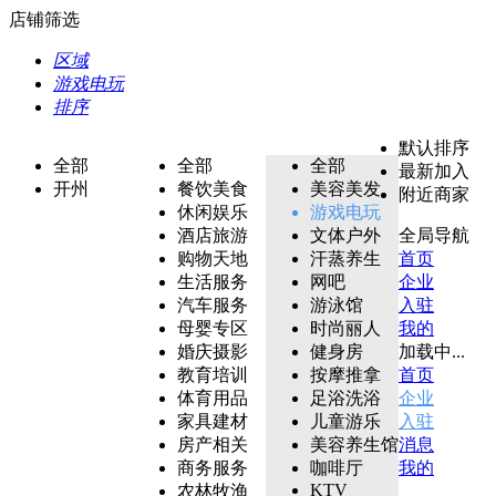
店铺筛选
区域
游戏电玩
排序
默认排序
全部
全部
全部
最新加入
开州
餐饮美食
美容美发
附近商家
休闲娱乐
游戏电玩
酒店旅游
文体户外
全局导航
购物天地
汗蒸养生
首页
生活服务
网吧
企业
汽车服务
游泳馆
入驻
母婴专区
时尚丽人
我的
婚庆摄影
健身房
加载中...
教育培训
按摩推拿
首页
体育用品
足浴洗浴
企业
家具建材
儿童游乐
入驻
房产相关
美容养生馆
消息
商务服务
咖啡厅
我的
KTV
农林牧渔