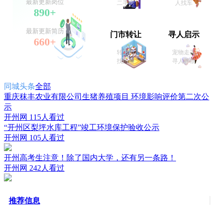
最新更新岗位
二手房
人找车
890+
最新更新简历
门市转让
寻人启示
660+
转门市
宠物走丢
找门面
寻人寻物
同城头条
全部
重庆秣丰农业有限公司生猪养殖项目 环境影响评价第二次公
示
开州网
115人看过
“开州区梨坪水库工程”竣工环境保护验收公示
开州网
105人看过
开州高考生注意！除了国内大学，还有另一条路！
开州网
242人看过
推荐信息