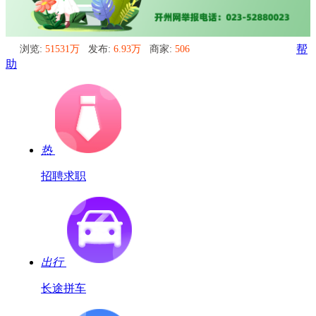
浏览:
51531万
发布:
6.93万
商家:
506
帮
助
热
招聘求职
出行
长途拼车