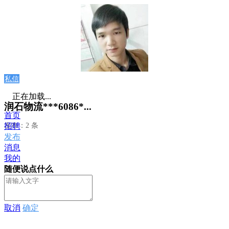
私信
正在加载...
润石物流***6086*...
首页
发布：2 条
招聘
发布
消息
我的
随便说点什么
取消
确定