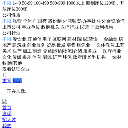
不限
1-49
50-99
100-499
500-999
1000以上
编制床位120张，开
放床位300张
公司性质
不限
私营
个体户
国有
股份制
外商独资/办事处
中外合资/合作
上市公司
事业单位
政府机关
医疗行业
民营
非盈利机构
公司行业
不限
餐饮业
IT|通信|电子|互联网
建材I家居I装饰
金融业
房
地产|建筑业
商业服务
贸易|批发|零售|租凭业
文体教育|工艺
美术
生产|加工|制造
交通|运输|物流|仓储
服务业
医疗行业
文化|传媒|娱乐|体育
能源|矿产|环保
政府|非盈利机构
农|林|
牧|渔|其他
仅看认证企业
重置
确定
正在加载...
首页
发现
招人才
我的