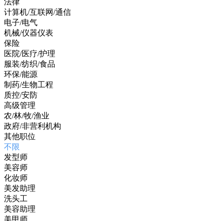
法律
计算机/互联网/通信
电子/电气
机械/仪器仪表
保险
医院/医疗/护理
服装/纺织/食品
环保/能源
制药/生物工程
质控/安防
高级管理
农/林/牧/渔业
政府/非营利机构
其他职位
不限
发型师
美容师
化妆师
美发助理
洗头工
美容助理
美甲师