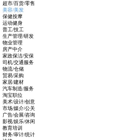
超市/百货/零售
美容/美发
保健按摩
运动健身
普工/技工
生产管理/研发
物业管理
房产中介
家政保洁/安保
司机/交通服务
物流/仓储
贸易/采购
家居/建材
汽车制造/服务
淘宝职位
美术/设计/创意
市场/媒介/公关
广告/会展/咨询
影视/娱乐/休闲
教育培训
财务/审计/统计